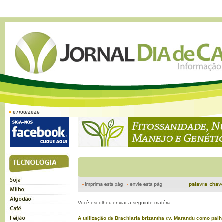
07/08/2026
Você escolheu enviar a seguinte matéria:
A utilização de Brachiaria brizantha cv. Marandu como pal