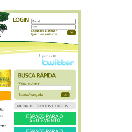
a
Esqueceu a senha?
Quero me cadastrar
Palavra-chave
Busca Avançada
ijal
 RS
migo