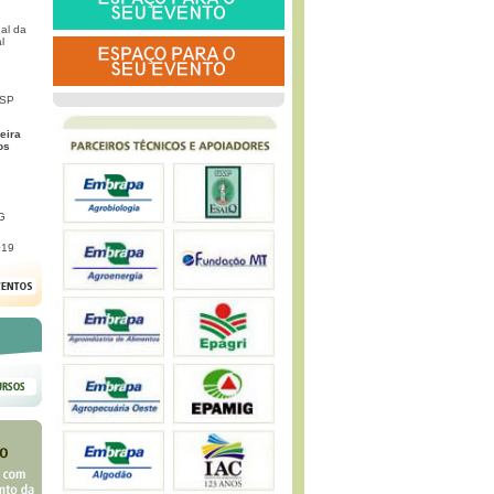
al da
l
 SP
eira
os
G
019