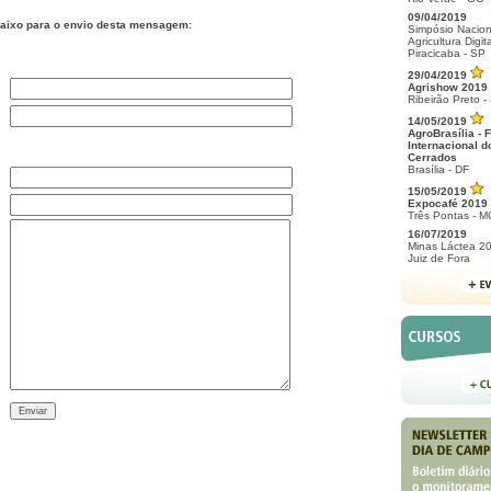
09/04/2019
aixo para o envio desta mensagem:
Simpósio Nacion
Agricultura Digita
Piracicaba - SP
29/04/2019
Agrishow 2019
Ribeirão Preto -
14/05/2019
AgroBrasília - F
Internacional d
Cerrados
Brasília - DF
15/05/2019
Expocafé 2019
Três Pontas - M
16/07/2019
Minas Láctea 2
Juiz de Fora