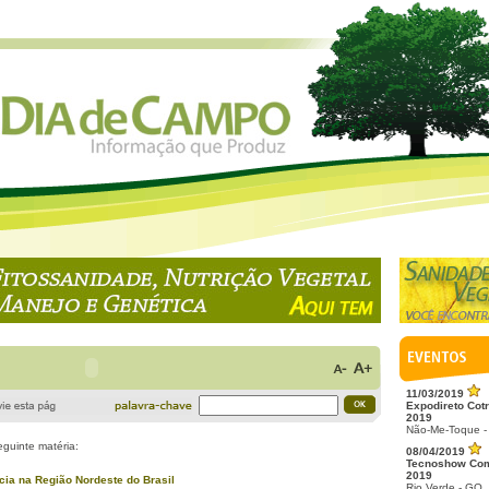
11/03/2019
Expodireto Cotr
2019
Não-Me-Toque -
eguinte matéria:
08/04/2019
Tecnoshow Co
2019
cia na Região Nordeste do Brasil
Rio Verde - GO