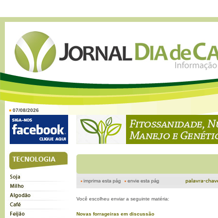
07/08/2026
Você escolheu enviar a seguinte matéria:
Novas forrageiras em discussão