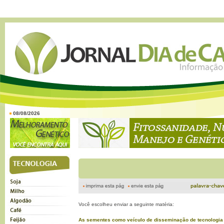
08/08/2026
Você escolheu enviar a seguinte matéria:
As sementes como veículo de disseminação de tecnologia