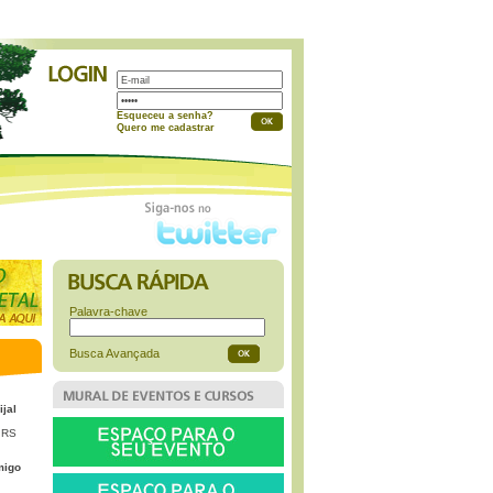
a
Esqueceu a senha?
Quero me cadastrar
Palavra-chave
Busca Avançada
ijal
 RS
migo