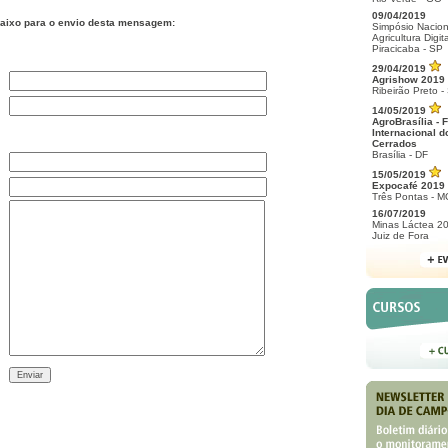
09/04/2019
aixo para o envio desta mensagem:
Simpósio Nacion
Agricultura Digita
Piracicaba - SP
29/04/2019
Agrishow 2019
Ribeirão Preto -
14/05/2019
AgroBrasília - F
Internacional d
Cerrados
Brasília - DF
15/05/2019
Expocafé 2019
Três Pontas - M
16/07/2019
Minas Láctea 2
Juiz de Fora