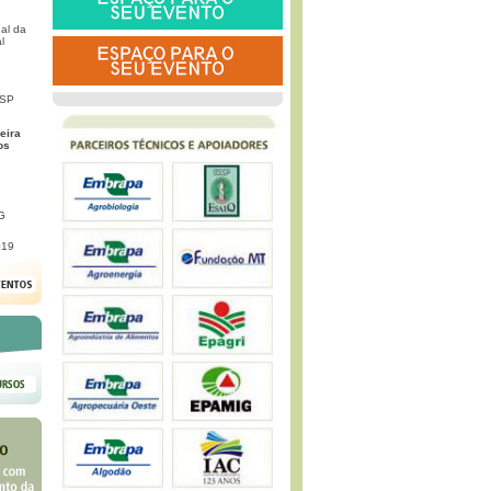
al da
l
 SP
eira
os
G
019