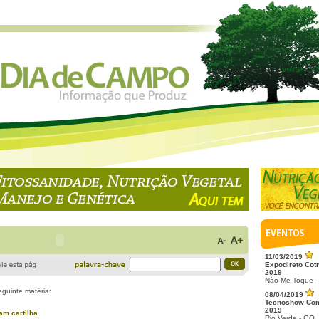
11/03/2019
Expodireto Cotr
2019
Não-Me-Toque -
eguinte matéria:
08/04/2019
Tecnoshow Co
2019
am cartilha
Rio Verde - GO