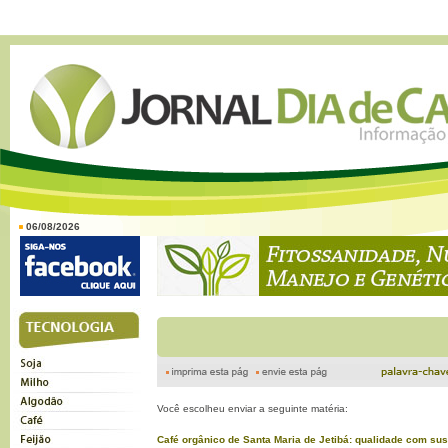
06/08/2026
Você escolheu enviar a seguinte matéria:
Café orgânico de Santa Maria de Jetibá: qualidade com sus