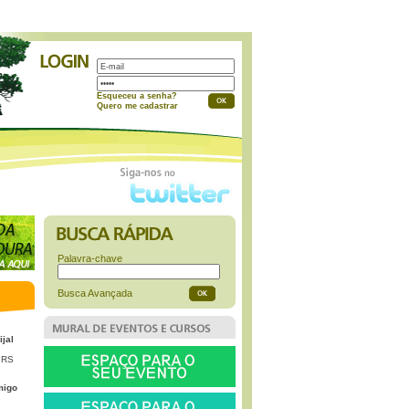
a
Esqueceu a senha?
Quero me cadastrar
Palavra-chave
Busca Avançada
ijal
 RS
migo