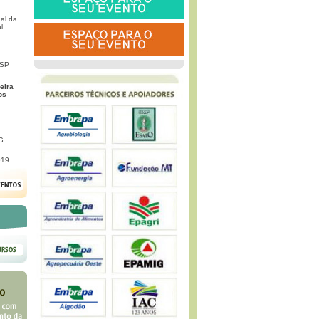
al da
l
 SP
eira
os
G
019