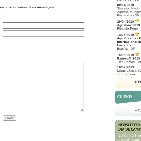
09/04/2019
aixo para o envio desta mensagem:
Simpósio Nacion
Agricultura Digita
Piracicaba - SP
29/04/2019
Agrishow 2019
Ribeirão Preto -
14/05/2019
AgroBrasília - F
Internacional d
Cerrados
Brasília - DF
15/05/2019
Expocafé 2019
Três Pontas - M
16/07/2019
Minas Láctea 2
Juiz de Fora