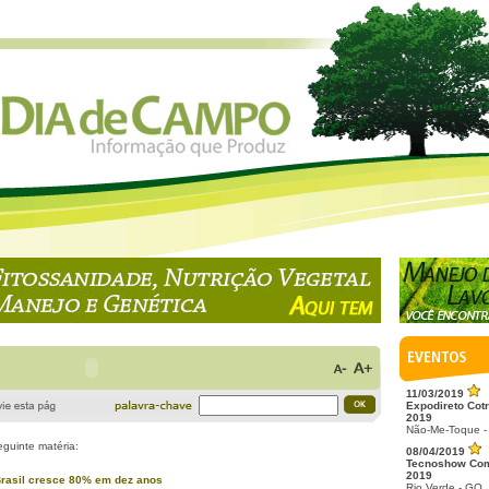
11/03/2019
Expodireto Cotr
2019
Não-Me-Toque -
eguinte matéria:
08/04/2019
Tecnoshow Co
2019
Brasil cresce 80% em dez anos
Rio Verde - GO