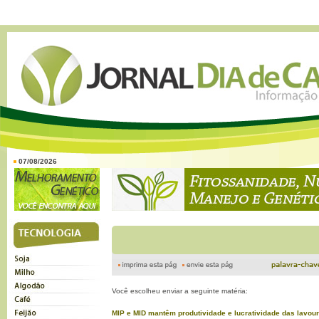
07/08/2026
Você escolheu enviar a seguinte matéria:
MIP e MID mantêm produtividade e lucratividade das lavou