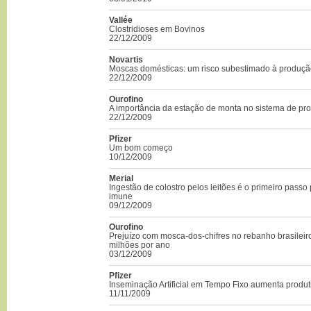
Vallée
Clostridioses em Bovinos
22/12/2009
Novartis
Moscas domésticas: um risco subestimado à produç
22/12/2009
Ourofino
A importância da estação de monta no sistema de pr
22/12/2009
Pfizer
Um bom começo
10/12/2009
Merial
Ingestão de colostro pelos leitões é o primeiro passo
imune
09/12/2009
Ourofino
Prejuízo com mosca-dos-chifres no rebanho brasilei
milhões por ano
03/12/2009
Pfizer
Inseminação Artificial em Tempo Fixo aumenta produ
11/11/2009