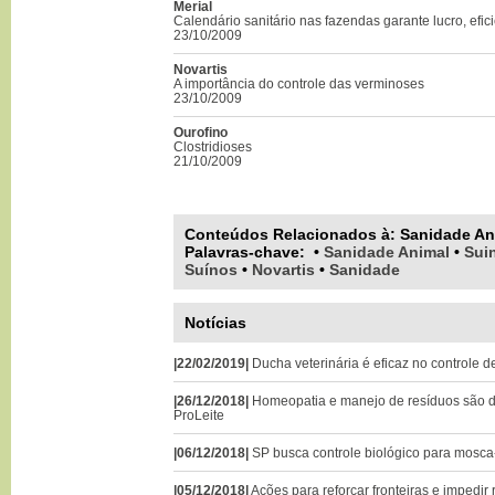
Merial
Calendário sanitário nas fazendas garante lucro, efic
23/10/2009
Novartis
A importância do controle das verminoses
23/10/2009
Ourofino
Clostridioses
21/10/2009
Conteúdos Relacionados à:
Sanidade An
Palavras-chave
:
•
Sanidade Animal
•
Sui
Suínos
•
Novartis
•
Sanidade
Notícias
|22/02/2019|
Ducha veterinária é eficaz no controle 
|26/12/2018|
Homeopatia e manejo de resíduos são 
ProLeite
|06/12/2018|
SP busca controle biológico para mosca
|05/12/2018|
Ações para reforçar fronteiras e impedir