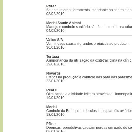
Pfizer
Selante interno: ferramenta importante no controle da
08/02/2010
Merial Saúde Animal
Manejo e controle sanitário são fundamentais na cri
04/02/2010
Vallée S/A
Verminoses causam grandes prejuízos ao produtor
30/01/2010
Tortuga
A importância da utilização da oxitetraciclina na clínic
29/01/2010
Novartis
Efeitos na produção e controle das para das parasito
23/01/2010
Real H
Otimizando a atividade leiteira através da Homeopat
19/01/2010
Merial
Controle da Bronquite Infecciosa nos plantéis aviário
18/01/2010
Pfizer
Doenças reprodutivas causam perdas em gado de co
08/01/2010