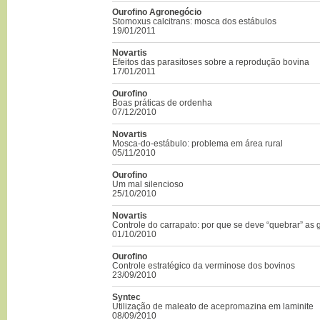
Ourofino Agronegócio
Stomoxus calcitrans: mosca dos estábulos
19/01/2011
Novartis
Efeitos das parasitoses sobre a reprodução bovina
17/01/2011
Ourofino
Boas práticas de ordenha
07/12/2010
Novartis
Mosca-do-estábulo: problema em área rural
05/11/2010
Ourofino
Um mal silencioso
25/10/2010
Novartis
Controle do carrapato: por que se deve “quebrar” as
01/10/2010
Ourofino
Controle estratégico da verminose dos bovinos
23/09/2010
Syntec
Utilização de maleato de acepromazina em laminite
08/09/2010