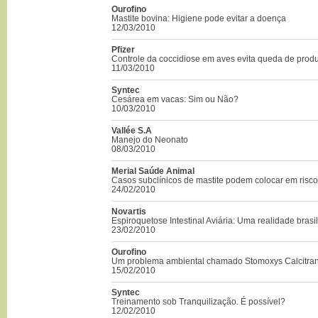
Ourofino
Mastite bovina: Higiene pode evitar a doença
12/03/2010
Pfizer
Controle da coccidiose em aves evita queda de prod
11/03/2010
Syntec
Cesárea em vacas: Sim ou Não?
10/03/2010
Vallée S.A
Manejo do Neonato
08/03/2010
Merial Saúde Animal
Casos subclínicos de mastite podem colocar em risc
24/02/2010
Novartis
Espiroquetose Intestinal Aviária: Uma realidade brasil
23/02/2010
Ourofino
Um problema ambiental chamado Stomoxys Calcitran
15/02/2010
Syntec
Treinamento sob Tranquilização. É possível?
12/02/2010