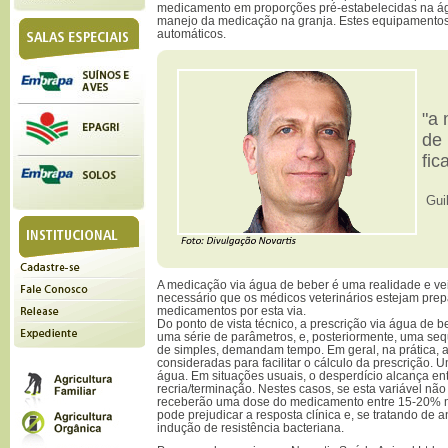
medicamento em proporções pré-estabelecidas na águ
manejo da medicação na granja. Estes equipamento
automáticos.
"a 
de 
fic
Guil
A medicação via água de beber é uma realidade e veio
necessário que os médicos veterinários estejam pre
medicamentos por esta via.
Do ponto de vista técnico, a prescrição via água de 
uma série de parâmetros, e, posteriormente, uma seq
de simples, demandam tempo. Em geral, na prática, 
consideradas para facilitar o cálculo da prescrição.
água. Em situações usuais, o desperdício alcança 
recria/terminação. Nestes casos, se esta variável não
receberão uma dose do medicamento entre 15-20% m
pode prejudicar a resposta clínica e, se tratando de a
indução de resistência bacteriana.