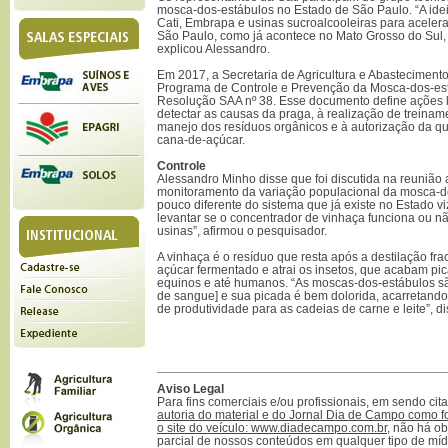
mosca-dos-estábulos no Estado de São Paulo. “A idei
Cati, Embrapa e usinas sucroalcooleiras para acelera
São Paulo, como já acontece no Mato Grosso do Sul,
explicou Alessandro.
Em 2017, a Secretaria de Agricultura e Abasteciment
Programa de Controle e Prevenção da Mosca-dos-est
Resolução SAA nº 38. Esse documento define ações 
detectar as causas da praga, à realização de treinam
manejo dos resíduos orgânicos e à autorização da qu
cana-de-açúcar.
Controle
Alessandro Minho disse que foi discutida na reunião 
monitoramento da variação populacional da mosca-d
pouco diferente do sistema que já existe no Estado 
levantar se o concentrador de vinhaça funciona ou n
usinas”, afirmou o pesquisador.
A vinhaça é o resíduo que resta após a destilação fr
açúcar fermentado e atrai os insetos, que acabam pi
equinos e até humanos. “As moscas-dos-estábulos s
de sangue] e sua picada é bem dolorida, acarretand
de produtividade para as cadeias de carne e leite”, d
Aviso Legal
Para fins comerciais e/ou profissionais, em sendo ci
autoria do material e do Jornal Dia de Campo como f
o site do veículo: www.diadecampo.com.br
, não há ob
parcial de nossos conteúdos em qualquer tipo de mídi