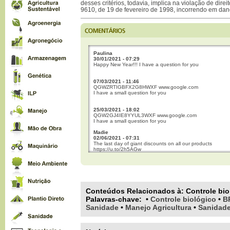
desses critérios, todavia, implica na violação de direi
9610, de 19 de fevereiro de 1998, incorrendo em dan
Paulina
30/01/2021 - 07:29
Happy New Year!!! I have a question for you
07/03/2021 - 11:46
QGWZRTIGBFX2G8HWXF www.google.com
I have a small question for you
25/03/2021 - 18:02
QGW2GJ4IE8YYUL3WXF www.google.com
I have a small question for you
Madie
02/06/2021 - 07:31
The last day of giant discounts on all our products
https://u.to/2h5AGw
___ _ Do you want to build a career working online?
https://is.gd/CAmo59
09/06/2021 - 18:33
___ _ Last day of special discounts Do you want to earn a
money? https://is.gd/CAmo59
Conteúdos Relacionados à:
Controle bio
Palavras-chave
:
•
Controle biológico
•
B
QGWQIGJZC2VNUDCWXF www.bing.com
23/08/2021 - 13:21
Sanidade
•
Manejo Agricultura
•
Sanidade
QGWQIGJZC2VNUDCWXF www.google.com Where are y
located ? I want to come to you one of these days