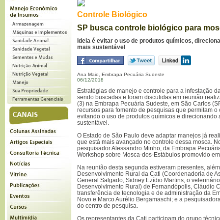
Controle Biológico
SP busca controle biológico para mo
Ideia é evitar o uso de produtos químicos, direcio
mais sustentável
Ana Maio, Embrapa Pecuária Sudeste
06/12/2018
Estratégias de manejo e controle para a infestação 
sendo buscadas e foram discutidas em reunião realiz
(3) na Embrapa Pecuária Sudeste, em São Carlos (SP)
recursos para fomento de pesquisas que permitam o co
evitando o uso de produtos químicos e direcionando
sustentável.
O Estado de São Paulo deve adaptar manejos já real
que está mais avançado no controle dessa mosca. No
pesquisador Alessandro Minho, da Embrapa Pecuária 
Workshop sobre Mosca-dos-Estábulos promovido e
Na reunião desta segunda estiveram presentes, além 
Desenvolvimento Rural da Cati (Coordenadoria de Ass
General Salgado, Sidney Ezídio Martins; o veterinári
Desenvolvimento Rural) de Fernandópolis, Cláudio 
transferência de tecnologia e de administração da 
Novo e Marco Aurélio Bergamaschi; e a pesquisador
do centro de pesquisa.
Os representantes da Cati participam do grupo técnic