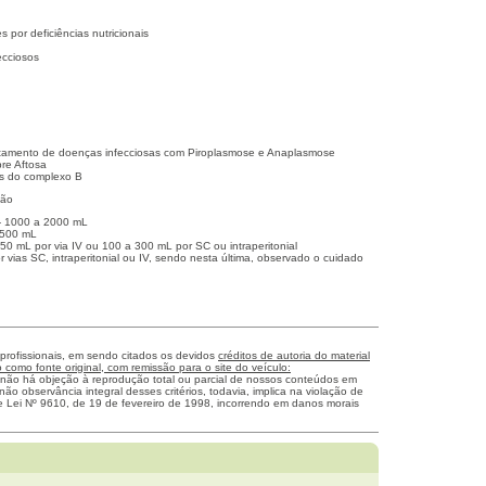
 por deficiências nutricionais
ecciosos
tamento de doenças infecciosas com Piroplasmose e Anaplasmose
re Aftosa
as do complexo B
ção
 - 1000 a 2000 mL
 500 mL
50 mL por via IV ou 100 a 300 mL por SC ou intraperitonial
or vias SC, intraperitonial ou IV, sendo nesta última, observado o cuidado
 profissionais, em sendo citados os devidos
créditos de autoria do material
como fonte original, com remissão para o site do veículo:
 não há objeção à reprodução total ou parcial de nossos conteúdos em
não observância integral desses critérios, todavia, implica na violação de
me Lei Nº 9610, de 19 de fevereiro de 1998, incorrendo em danos morais