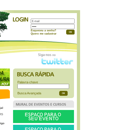
a
Esqueceu a senha?
Quero me cadastrar
Palavra-chave
Busca Avançada
jal
 RS
igo