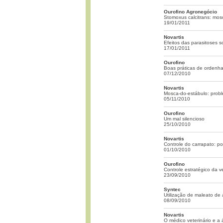
Ourofino Agronegócio
Stomoxus calcitrans: mos
19/01/2011
Novartis
Efeitos das parasitoses 
17/01/2011
Ourofino
Boas práticas de ordenh
07/12/2010
Novartis
Mosca-do-estábulo: probl
05/11/2010
Ourofino
Um mal silencioso
25/10/2010
Novartis
Controle do carrapato: p
01/10/2010
Ourofino
Controle estratégico da 
23/09/2010
Syntec
Utilização de maleato de
08/09/2010
Novartis
O médico veterinário e a 