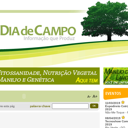
11/03/2019
Expodireto Cotri
2019
Não-Me-Toque -
08/04/2019
Tecnoshow Com
2019
Rio Verde - GO