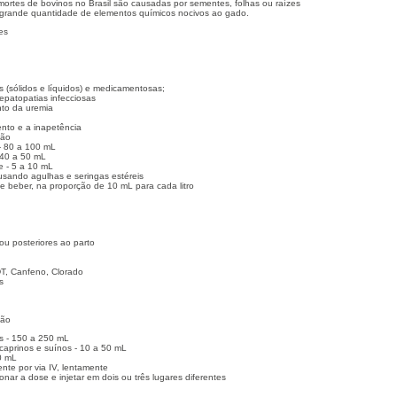
ortes de bovinos no Brasil são causadas por sementes, folhas ou raízes
grande quantidade de elementos químicos nocivos ao gado.
es
s (sólidos e líquidos) e medicamentosas;
hepatopatias infecciosas
nto da uremia
ento e a inapetência
ção
- 80 a 100 mL
 40 a 50 mL
e - 5 a 10 mL
 usando agulhas e seringas estéreis
de beber, na proporção de 10 mL para cada litro
ou posteriores ao parto
T, Canfeno, Clorado
s
ção
s - 150 a 250 mL
 caprinos e suínos - 10 a 50 mL
0 mL
ente por via IV, lentamente
onar a dose e injetar em dois ou três lugares diferentes