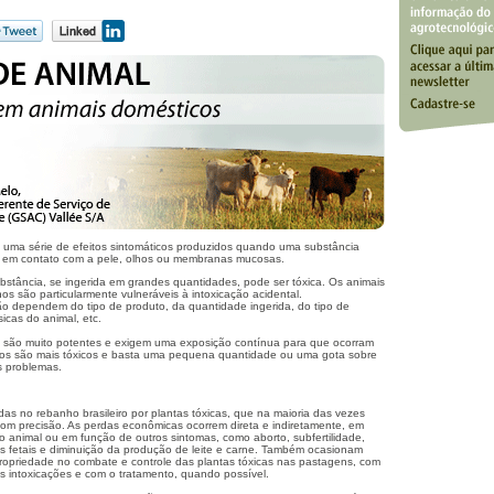
m uma série de efeitos sintomáticos produzidos quando uma substância
ra em contato com a pele, olhos ou membranas mucosas.
bstância, se ingerida em grandes quantidades, pode ser tóxica. Os animais
os são particularmente vulneráveis à intoxicação acidental.
ão dependem do tipo de produto, da quantidade ingerida, do tipo de
sicas do animal, etc.
 são muito potentes e exigem uma exposição contínua para que ocorram
tos são mais tóxicos e basta uma pequena quantidade ou uma gota sobre
s problemas.
as no rebanho brasileiro por plantas tóxicas, que na maioria das vezes
om precisão. As perdas econômicas ocorrem direta e indiretamente, em
 animal ou em função de outros sintomas, como aborto, subfertilidade,
ões fetais e diminuição da produção de leite e carne. Também ocasionam
opriedade no combate e controle das plantas tóxicas nas pastagens, com
as intoxicações e com o tratamento, quando possível.