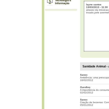
layne santos
13/03/2013 - 11:30
atravez da intoxica
inxado,pele averme
Sanidade Animal - 
Sanex
Ambiência: uma preocupaç
16/02/2012
Ourofino
A importância do consum
02/02/2012
Sanex
Criação de bezerras: Como
05/01/2012