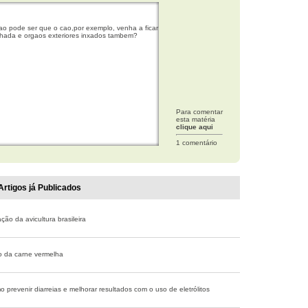
cao pode ser que o cao,por exemplo, venha a ficar
lhada e orgaos exteriores inxados tambem?
Para comentar
esta matéria
clique aqui
1 comentário
Artigos já Publicados
ão da avicultura brasileira
o da carne vermelha
 prevenir diarreias e melhorar resultados com o uso de eletrólitos