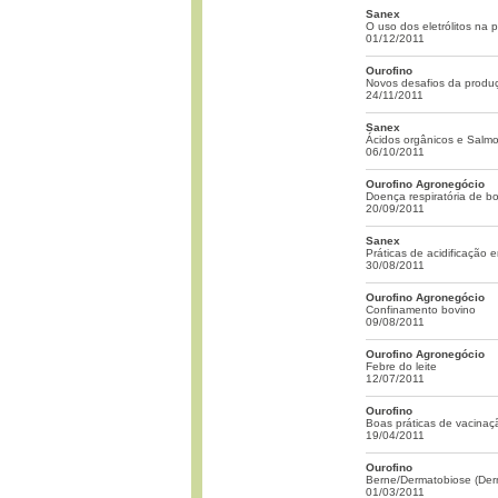
Sanex
O uso dos eletrólitos na
01/12/2011
Ourofino
Novos desafios da produçã
24/11/2011
Sanex
Ácidos orgânicos e Salmo
06/10/2011
Ourofino Agronegócio
Doença respiratória de b
20/09/2011
Sanex
Práticas de acidificação
30/08/2011
Ourofino Agronegócio
Confinamento bovino
09/08/2011
Ourofino Agronegócio
Febre do leite
12/07/2011
Ourofino
Boas práticas de vacinaç
19/04/2011
Ourofino
Berne/Dermatobiose (Der
01/03/2011