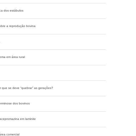
ca dos estábulos
sobre a reprodução bovina
a
ema em área rural
or que se deve “quebrar” as gerações?
verminose dos bovinos
 acepromazina em laminite
área comercial