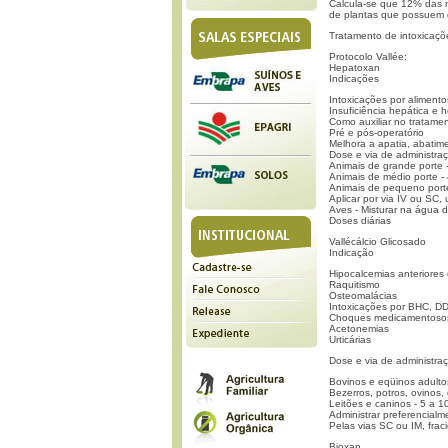
Calcula-se que 12% das m
de plantas que possuem 
Tratamento de intoxicaçõ
Protocolo Vallée:
Hepatoxan
Indicações
Intoxicações por alimento
Insuficiência hepática e 
Como auxiliar no tratame
Pré e pós-operatório
Melhora a apatia, abatim
Dose e via de administra
Animais de grande porte 
Animais de médio porte -
Animais de pequeno port
Aplicar por via IV ou SC,
Aves - Misturar na água 
Doses diárias
Vallécálcio Glicosado
Indicação
Hipocalcemias anteriores 
Raquitismo
Osteomalácias
Intoxicações por BHC, DD
Choques medicamentoso
Acetonemias
Urticárias
Dose e via de administra
Bovinos e eqüinos adulto
Bezerros, potros, ovinos,
Leitões e caninos - 5 a 1
Administrar preferencialm
Pelas vias SC ou IM, fraci
Bioxan