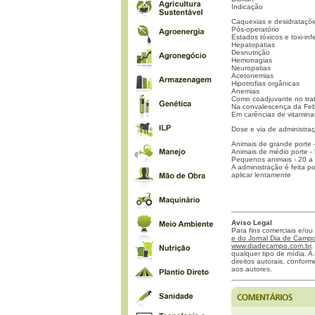
Indicação
Caquexias e desidratações
Pós-operatório
Estados tóxicos e toxi-inf
Hepatopatias
Desnutrição
Hemorragias
Neuropatias
Acetonemias
Hipotrofias orgânicas
Anemias
Como coadjuvante no tra
Na convalescença da Feb
Em carências de vitamin
Dose e via de administra
Animais de grande porte
Animais de médio porte -
Pequenos animais - 20 a 
A administração é feita p
aplicar lentamente
Aviso Legal
Para fins comerciais e/ou
e do Jornal Dia de Campo 
www.diadecampo.com.br
,
qualquer tipo de mídia. A 
direitos autorais, confor
aos autores.