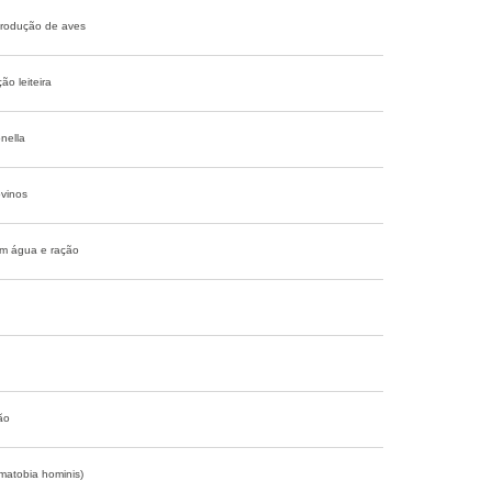
 produção de aves
o leiteira
nella
ovinos
 em água e ração
ão
matobia hominis)