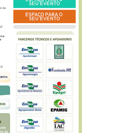
l da
SP
eira
s
G
19