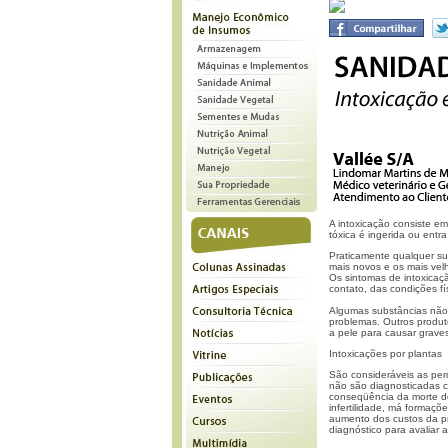
A intoxicação consiste e
tóxica é ingerida ou ent
Praticamente qualquer su
mais novos e os mais velh
Os sintomas de intoxicaç
contato, das condições fí
Algumas substâncias não
problemas. Outros produ
a pele para causar grave
Intoxicações por plantas
São consideráveis as perd
não são diagnosticadas c
conseqüência da morte do
infertilidade, má formaç
aumento dos custos da pr
diagnóstico para avaliar 