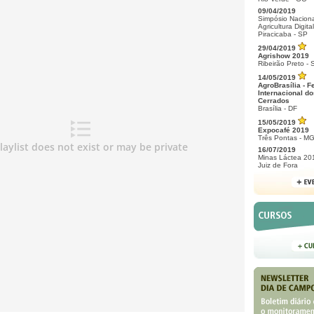
09/04/2019
Simpósio Naciona
Agricultura Digital
Piracicaba - SP
29/04/2019
Agrishow 2019
Ribeirão Preto - 
14/05/2019
AgroBrasília - F
Internacional do
Cerrados
Brasília - DF
15/05/2019
Expocafé 2019
Três Pontas - M
16/07/2019
Minas Láctea 20
Juiz de Fora