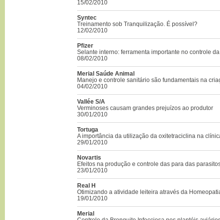
15/02/2010
Syntec
Treinamento sob Tranquilização. É possível?
12/02/2010
Pfizer
Selante interno: ferramenta importante no controle da
08/02/2010
Merial Saúde Animal
Manejo e controle sanitário são fundamentais na cri
04/02/2010
Vallée S/A
Verminoses causam grandes prejuízos ao produtor
30/01/2010
Tortuga
A importância da utilização da oxitetraciclina na clínic
29/01/2010
Novartis
Efeitos na produção e controle das para das parasito
23/01/2010
Real H
Otimizando a atividade leiteira através da Homeopat
19/01/2010
Merial
Controle da Bronquite Infecciosa nos plantéis aviário