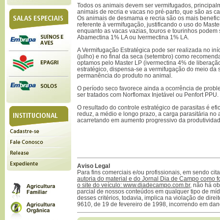
Todos os animais devem ser vermifugados, principa
animais de recria e vacas no pré-parto, que são as c
Os animais de desmama e recria são os mais benefi
referente à vermifugação, justificando o uso do Mast
enquanto as vacas vazias, touros e tourinhos podem
Abamectina 1% LA ou Ivermectina 1% LA.
A Vermifugação Estratégica pode ser realizada no iní
(julho) e no final da seca (setembro) como recomend
optamos pelo Master LP (ivermectina 4% de liberaçã
estratégico, dispensa-se a vermifugação do meio da 
permanência do produto no animal.
O período seco favorece ainda a ocorrência de prob
ser tratados com Norflomax Injetável ou Penfort PPU.
O resultado do controle estratégico de parasitas é ef
reduz, a médio e longo prazo, a carga parasitária no
acarretando em aumento progressivo da produtividad
Aviso Legal
Para fins comerciais e/ou profissionais, em sendo ci
autoria do material e do Jornal Dia de Campo como f
o site do veículo: www.diadecampo.com.br
, não há ob
parcial de nossos conteúdos em qualquer tipo de mídi
desses critérios, todavia, implica na violação de direi
9610, de 19 de fevereiro de 1998, incorrendo em dan