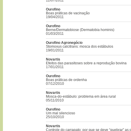
12/07/2011
Ourofino
Boas práticas de vacinação
19/04/2011
Ourofino
Berne/Dermatobiose (Dermatobia hominis)
01/03/2011
Ourofino Agronegócio
Stomoxus calcitrans: mosca dos estábulos
19/01/2011
Novartis
Efeitos das parasitoses sobre a reprodução bovina
17/01/2011
Ourofino
Boas práticas de ordenha
07/12/2010
Novartis
Mosca-do-estábulo: problema em área rural
05/11/2010
Ourofino
Um mal silencioso
25/10/2010
Novartis
Controle do carrapato: por que se deve “quebrar” as