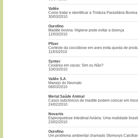
Vallée
Como tratar e identificar a Tristeza Parasitária Bovina
30/03/2010
Ourofino
Mastite bovina: Higiene pode evitar a doença
12/03/2010
Pfizer
Controle da coccidiose em aves evita queda de prod
11/03/2010
Syntec
Cesárea em vacas: Sim ou Não?
10/03/2010
Vallée S.A
Manejo do Neonato
08/03/2010
Merial Saúde Animal
Casos subclínicos de mastite podem colocar em risc
24/02/2010
Novartis
Espiroquetose Intestinal Aviária: Uma realidade brasil
23/02/2010
Ourofino
Um problema ambiental chamado Stomoxys Calcitran