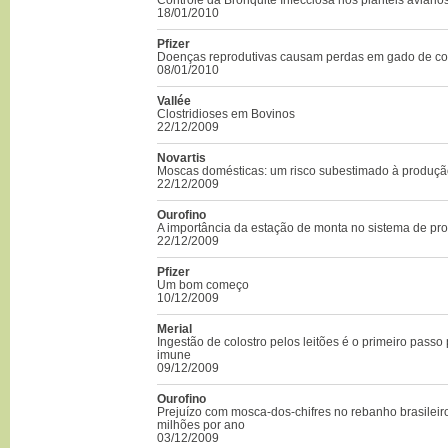
18/01/2010
Pfizer
Doenças reprodutivas causam perdas em gado de co
08/01/2010
Vallée
Clostridioses em Bovinos
22/12/2009
Novartis
Moscas domésticas: um risco subestimado à produç
22/12/2009
Ourofino
A importância da estação de monta no sistema de pr
22/12/2009
Pfizer
Um bom começo
10/12/2009
Merial
Ingestão de colostro pelos leitões é o primeiro passo
imune
09/12/2009
Ourofino
Prejuízo com mosca-dos-chifres no rebanho brasilei
milhões por ano
03/12/2009