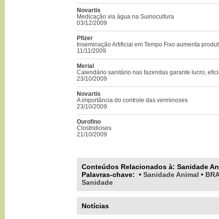
Novartis
Medicação via água na Suinocultura
03/12/2009
Pfizer
Inseminação Artificial em Tempo Fixo aumenta produ
11/11/2009
Merial
Calendário sanitário nas fazendas garante lucro, efic
23/10/2009
Novartis
A importância do controle das verminoses
23/10/2009
Ourofino
Clostridioses
21/10/2009
Conteúdos Relacionados à:
Sanidade An
Palavras-chave
:
•
Sanidade Animal
•
BRA
Sanidade
Notícias