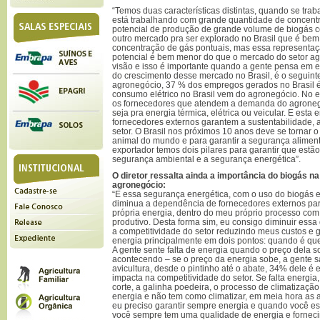
“Temos duas características distintas, quando se trab
está trabalhando com grande quantidade de concent
potencial de produção de grande volume de biogás ce
outro mercado pra ser explorado no Brasil que é be
concentração de gás pontuais, mas essa representa
potencial é bem menor do que o mercado do setor agr
visão e isso é importante quando a gente pensa em e
do crescimento desse mercado no Brasil, é o seguint
agronegócio, 37 % dos empregos gerados no Brasil 
consumo elétrico no Brasil vem do agronegócio. No e
os fornecedores que atendem a demanda do agronegó
seja pra energia térmica, elétrica ou veicular. E esta 
fornecedores externos garantem a sustentabilidade, 
setor. O Brasil nos próximos 10 anos deve se tornar o
animal do mundo e para garantir a segurança aliment
exportador temos dois pilares para garantir que estão 
segurança ambiental e a segurança energética”.
O diretor ressalta ainda a importância do biogás n
agronegócio:
“E essa segurança energética, com o uso do biogás 
diminua a dependência de fornecedores externos par
própria energia, dentro do meu próprio processo co
produtivo. Desta forma sim, eu consigo diminuir essa
a competitividade do setor reduzindo meus custos e 
energia principalmente em dois pontos: quando é que
A gente sente falta de energia quando o preço dela s
acontecendo – se o preço da energia sobe, a gente s
avicultura, desde o pintinho até o abate, 34% dele é 
impacta na competitividade do setor. Se falta energia
corte, a galinha poedeira, o processo de climatização 
energia e não tem como climatizar, em meia hora as
eu preciso garantir sempre energia e quando você est
você sempre tem uma qualidade de energia e forneci