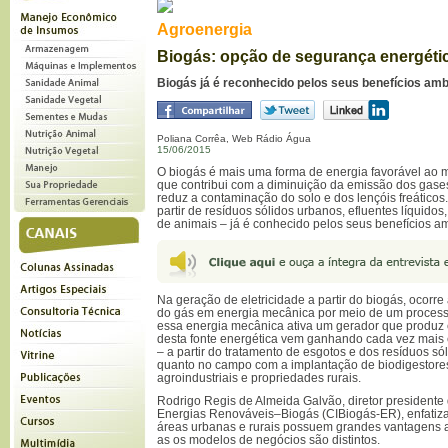
Agroenergia
Biogás: opção de segurança energéti
Biogás já é reconhecido pelos seus benefícios amb
Poliana Corrêa, Web Rádio Água
15/06/2015
O biogás é mais uma forma de energia favorável ao
que contribui com a diminuição da emissão dos gases
reduz a contaminação do solo e dos lençóis freáticos
partir de resíduos sólidos urbanos, efluentes líquidos
de animais – já é conhecido pelos seus benefícios am
Na geração de eletricidade a partir do biogás, ocorr
do gás em energia mecânica por meio de um process
essa energia mecânica ativa um gerador que produz en
desta fonte energética vem ganhando cada vez mais 
– a partir do tratamento de esgotos e dos resíduos sól
quanto no campo com a implantação de biodigestore
agroindustriais e propriedades rurais.
Rodrigo Regis de Almeida Galvão, diretor presidente 
Energias Renováveis–Biogás (CIBiogás-ER), enfatiz
áreas urbanas e rurais possuem grandes vantagens 
as os modelos de negócios são distintos.