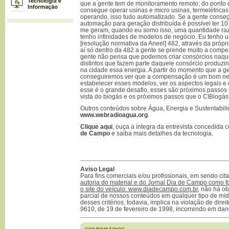
que a gente tem de monitoramento remoto; do ponto de
consegue operar usinas e micro usinas, termelétrica
operando, isso tudo automatizado. Se a gente consegu
automação para geração distribuída é possível ter 1
me geram, quando eu somo isso, uma quantidade raz
tenho infinidades de modelos de negócio. Eu tenho 
[resolução normativa da Aneel] 482, através da própr
aí só dentro da 482 a gente se prende muito a compe
gente não pensa que podemos criar consórcios naq
distintos que fazem parte daquele consórcio produ
na cidade essa energia. A partir do momento que a ge
conseguiremos ver que a compensação é um bom neg
estabelecer esses modelos, ver os aspectos legais e 
esse é o grande desafio, esses são próximos passos
vista do biogás e os próximos passos que o CIBiogás
Outros conteúdos sobre Água, Energia e Sustentabili
www.webradioagua.org
.
Clique aqui
, ouça a íntegra da entrevista concedida
de Campo
e saiba mais detalhes da tecnologia.
Aviso Legal
Para fins comerciais e/ou profissionais, em sendo ci
autoria do material e do Jornal Dia de Campo como f
o site do veículo: www.diadecampo.com.br
, não há ob
parcial de nossos conteúdos em qualquer tipo de mídi
desses critérios, todavia, implica na violação de direi
9610, de 19 de fevereiro de 1998, incorrendo em dan