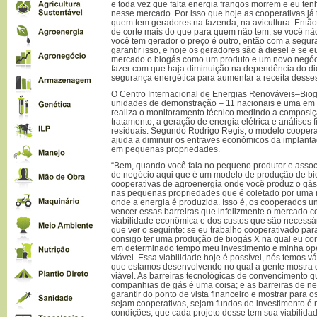
e toda vez que falta energia frangos morrem e eu tenh
nesse mercado. Por isso que hoje as cooperativas já
quem tem geradores na fazenda, na avicultura. Então
de corte mais do que para quem não tem, se você nã
você tem gerador o preço é outro, então com a segur
garantir isso, e hoje os geradores são à diesel e se 
mercado o biogás como um produto e um novo negócio
fazer com que haja diminuição na dependência do die
segurança energética para aumentar a receita desses
O Centro Internacional de Energias Renováveis–Bio
unidades de demonstração – 11 nacionais e uma em 
realiza o monitoramento técnico medindo a composiçã
tratamento, a geração de energia elétrica e análises
residuais. Segundo Rodrigo Regis, o modelo coopera
ajuda a diminuir os entraves econômicos da implant
em pequenas propriedades.
“Bem, quando você fala no pequeno produtor e asso
de negócio aqui que é um modelo de produção de bi
cooperativas de agroenergia onde você produz o gá
nas pequenas propriedades que é coletado por uma r
onde a energia é produzida. Isso é, os cooperados 
vencer essas barreiras que infelizmente o mercado co
viabilidade econômica e dos custos que são necessár
que ver o seguinte: se eu trabalho cooperativado pa
consigo ter uma produção de biogás X na qual eu con
em determinado tempo meu investimento e minha ope
viável. Essa viabilidade hoje é possível, nós temos v
que estamos desenvolvendo no qual a gente mostra qu
viável. As barreiras tecnológicas de convencimento 
companhias de gás é uma coisa; e as barreiras de n
garantir do ponto de vista financeiro e mostrar para o
sejam cooperativas, sejam fundos de investimento é 
condições, que cada projeto desse tem sua viabilida