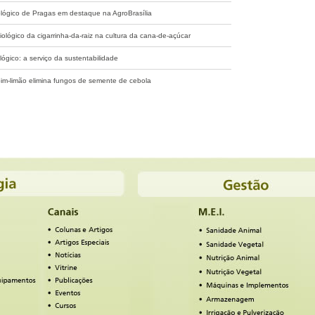
ológico de Pragas em destaque na AgroBrasília
iológico da cigarrinha-da-raiz na cultura da cana-de-açúcar
lógico: a serviço da sustentabilidade
im-limão elimina fungos de semente de cebola