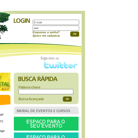
a
Esqueceu a senha?
Quero me cadastrar
Palavra-chave
Busca Avançada
jal
 RS
igo