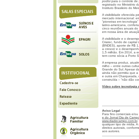
podisi
para o controle de
registrado no Ministério d
Instituto Brasileiro do M
A visibilidade oferecida
mercado internacional: e
“pioneiras em tecnologia
latino-americana, conferi
cinco reuniões anuais do 
em nossa área de atuação
A visibilidade e o desem
Criatec, fundo de capita
(BNDES), aporte de R$ 1,
a crescer e o desempenh
1,5 milhão. Em 2014, a e
tem como sócia a Porto 
A empresa produz, atualm
milho – entre outras cult
Grande do Sul. Apesar da 
ainda não permitiu que 
e outra em Charqueada, 
construída – “não dão con
Vídeo sobre tecnologia
Aviso Legal
Para fins comerciais e/ou
e do Jornal Dia de Campo 
www.diadecampo.com.br
,
qualquer tipo de mídia. A 
direitos autorais, confor
aos autores.