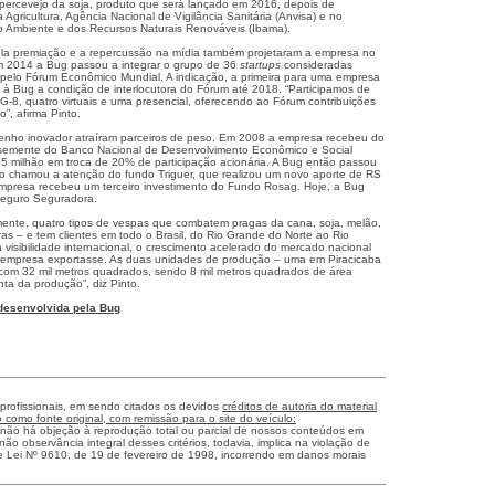
 percevejo da soja, produto que será lançado em 2016, depois de
a Agricultura, Agência Nacional de Vigilância Sanitária (Anvisa) e no
eio Ambiente e dos Recursos Naturais Renováveis (Ibama).
 pela premiação e a repercussão na mídia também projetaram a empresa no
m 2014 a Bug passou a integrar o grupo de 36
startups
consideradas
” pelo Fórum Econômico Mundial. A indicação, a primeira para uma empresa
u à Bug a condição de interlocutora do Fórum até 2018. “Participamos de
G-8, quatro virtuais e uma presencial, oferecendo ao Fórum contribuições
”, afirma Pinto.
penho inovador atraíram parceiros de peso. Em 2008 a empresa recebeu do
l semente do Banco Nacional de Desenvolvimento Econômico e Social
5 milhão em troca de 20% de participação acionária. A Bug então passou
o chamou a atenção do fundo Triguer, que realizou um novo aporte de RS
mpresa recebeu um terceiro investimento do Fundo Rosag. Hoje, a Bug
Seguro Seguradora.
ente, quatro tipos de vespas que combatem pragas da cana, soja, melão,
uras – e tem clientes em todo o Brasil, do Rio Grande do Norte ao Rio
visibilidade internacional, o crescimento acelerado do mercado nacional
a empresa exportasse. As duas unidades de produção – uma em Piracicaba
com 32 mil metros quadrados, sendo 8 mil metros quadrados de área
ta da produção”, diz Pinto.
 desenvolvida pela Bug
 profissionais, em sendo citados os devidos
créditos de autoria do material
como fonte original, com remissão para o site do veículo:
 não há objeção à reprodução total ou parcial de nossos conteúdos em
não observância integral desses critérios, todavia, implica na violação de
me Lei Nº 9610, de 19 de fevereiro de 1998, incorrendo em danos morais