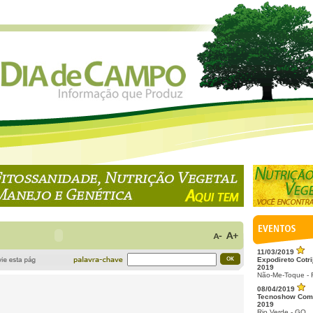
11/03/2019
Expodireto Cotri
2019
Não-Me-Toque -
08/04/2019
Tecnoshow Com
2019
Rio Verde - GO