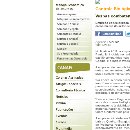
Controle Biológi
Vespas combatem
Empresa especializada 
crescimento do setor de
Agência FAPESP
20/07/2016
No final de 2011, a empr
Paulo, foi incluída no ran
das 50 companhias mais 
Google, e a mais inovador
A empresa, de controle b
dois anos, um método efi
praga comum nos canaviai
“Na época, a nossa princ
ano. Esse número saltou 
passamos a atender o equi
sucroalcooleiro: saltamos
pesquisa e desenvolvime
“Desde então a Bug cres
setor de controle biológi
desempenho à visibilidad
imprensa nacional. “No n
foram fundamentais para
A empresa foi criada em 
Luiz de Queiroz (Esalq),
do Programa Pesquisa In
desenvolvimento do
Tric