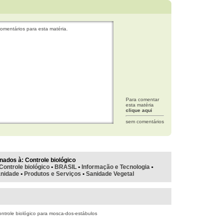
omentários para esta matéria.
Para comentar
esta matéria
clique aqui
sem comentários
nados à:
Controle biológico
Controle biológico
•
BRASIL
•
Informação e Tecnologia
•
nidade
•
Produtos e Serviços
•
Sanidade Vegetal
ntrole biológico para mosca-dos-estábulos