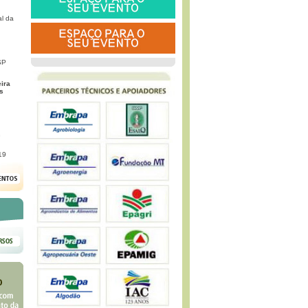
l da
SP
eira
s
G
19