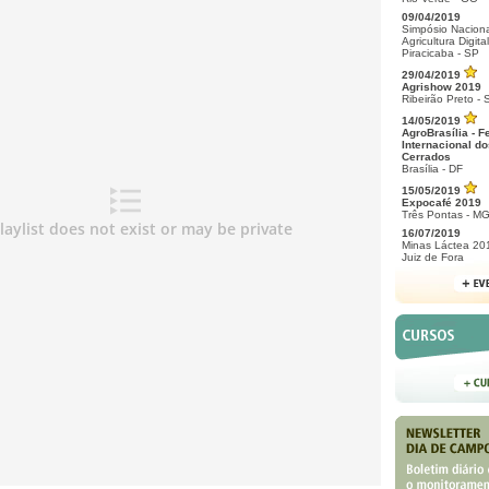
09/04/2019
Simpósio Naciona
Agricultura Digital
Piracicaba - SP
29/04/2019
Agrishow 2019
Ribeirão Preto - 
14/05/2019
AgroBrasília - F
Internacional do
Cerrados
Brasília - DF
15/05/2019
Expocafé 2019
Três Pontas - M
16/07/2019
Minas Láctea 20
Juiz de Fora