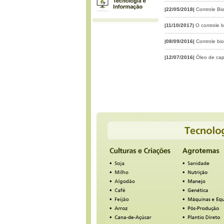
|22/05/2018|
Controle Bi
|11/10/2017|
O controle b
|08/09/2016|
Controle bio
|12/07/2016|
Óleo de cap