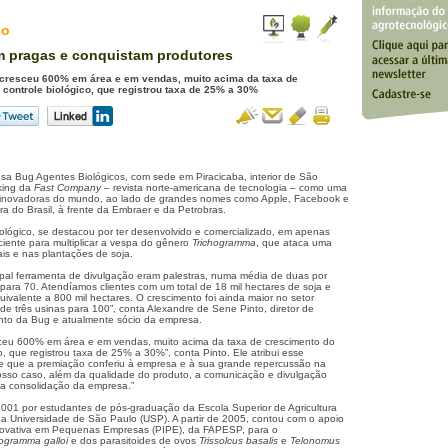
co
 pragas e conquistam produtores
cresceu 600% em área e em vendas, muito acima da taxa de
 controle biológico, que registrou taxa de 25% a 30%
esa Bug Agentes Biológicos, com sede em Piracicaba, interior de São
king da
Fast Company
– revista norte-americana de tecnologia – como uma
inovadoras do mundo, ao lado de grandes nomes como Apple, Facebook e
a do Brasil, à frente da Embraer e da Petrobras.
iológico, se destacou por ter desenvolvido e comercializado, em apenas
ciente para multiplicar a vespa do gênero
Trichogramma
, que ataca uma
s e nas plantações de soja.
ipal ferramenta de divulgação eram palestras, numa média de duas por
para 70. Atendíamos clientes com um total de 18 mil hectares de soja e
valente a 800 mil hectares. O crescimento foi ainda maior no setor
 de três usinas para 100”, conta Alexandre de Sene Pinto, diretor de
nto da Bug e atualmente sócio da empresa.
ceu 600% em área e em vendas, muito acima da taxa de crescimento do
co, que registrou taxa de 25% a 30%”, conta Pinto. Ele atribui esse
e que a premiação conferiu à empresa e à sua grande repercussão na
osso caso, além da qualidade do produto, a comunicação e divulgação
 a consolidação da empresa.”
2001 por estudantes de pós-graduação da Escola Superior de Agricultura
 da Universidade de São Paulo (USP). A partir de 2005, contou com o apoio
ovativa em Pequenas Empresas (PIPE), da FAPESP, para o
hogramma galloi
e dos parasitoides de ovos
Trissolcus basalis
e
Telonomus