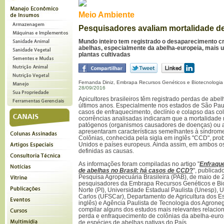
Meio Ambiente
Pesquisadores avaliam mortalidade de
Mundo inteiro tem registrado o desaparecimento c
abelhas, especialmente da abelha-europeia, mais ut
plantas cultivadas
Fernanda Diniz, Embrapa Recursos Genéticos e Biotecnologia
28/09/2016
Apicultores brasileiros têm registrado perdas de ab
últimos anos. Especialmente nos estados de São Pau
casos de enfraquecimento, declínio e colapso das co
ocorrências analisadas indicaram que a mortalidade
patógenos (organismos causadores de doenças) ou a
apresentaram características semelhantes à síndrom
Colônias, conhecida pela sigla em inglês "CCD", pr
Unidos e países europeus. Ainda assim, em ambos os
definidas as causas.
As informações foram compiladas no artigo "
Enfraque
de abelhas no Brasil: há casos de CCD
?
", publicad
Pesquisa Agropecuária Brasileira (PAB), de maio de 
pesquisadores da Embrapa Recursos Genéticos e Bi
Norte (PI), Universidade Estadual Paulista (Unesp), 
Carlos (UFSCar), Departamento de Agricultura dos E
inglês) e Agência Paulista de Tecnologia dos Agroneg
compilar alguns dos estudos mais relevantes relacio
perda e enfraquecimento de colônias da abelha-euro
de espécies de abelhas nativas do País.