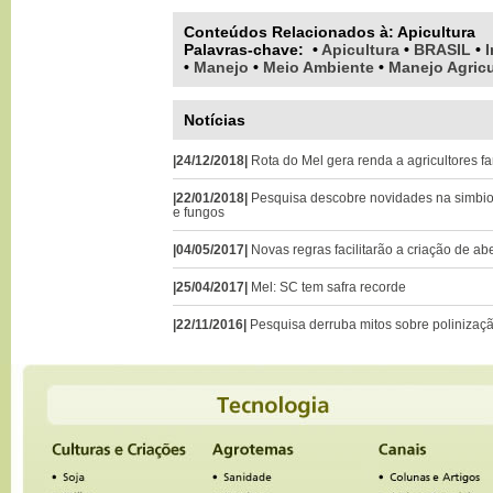
Conteúdos Relacionados à:
Apicultura
Palavras-chave
:
•
Apicultura
•
BRASIL
•
•
Manejo
•
Meio Ambiente
•
Manejo Agricu
Notícias
|24/12/2018|
Rota do Mel gera renda a agricultores f
|22/01/2018|
Pesquisa descobre novidades na simbio
e fungos
|04/05/2017|
Novas regras facilitarão a criação de ab
|25/04/2017|
Mel: SC tem safra recorde
|22/11/2016|
Pesquisa derruba mitos sobre polinizaç