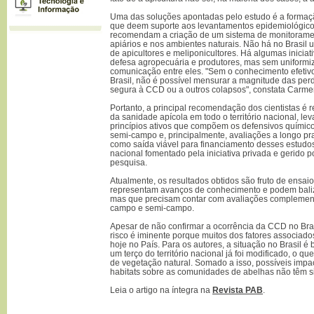
Uma das soluções apontadas pelo estudo é a formaç
que deem suporte aos levantamentos epidemiológico
recomendam a criação de um sistema de monitoramen
apiários e nos ambientes naturais. Não há no Brasil
de apicultores e meliponicultores. Há algumas iniciat
defesa agropecuária e produtores, mas sem uniformiza
comunicação entre eles. "Sem o conhecimento efetivo
Brasil, não é possível mensurar a magnitude das per
segura à CCD ou a outros colapsos", constata Carme
Portanto, a principal recomendação dos cientistas é 
da sanidade apícola em todo o território nacional, le
princípios ativos que compõem os defensivos quími
semi-campo e, principalmente, avaliações a longo p
como saída viável para financiamento desses estudos
nacional fomentado pela iniciativa privada e gerido 
pesquisa.
Atualmente, os resultados obtidos são fruto de ensaio
representam avanços de conhecimento e podem bali
mas que precisam contar com avaliações complement
campo e semi-campo.
Apesar de não confirmar a ocorrência da CCD no Brasi
risco é iminente porque muitos dos fatores associad
hoje no País. Para os autores, a situação no Brasil é
um terço do território nacional já foi modificado, o q
de vegetação natural. Somado a isso, possíveis imp
habitats sobre as comunidades de abelhas não têm s
Leia o artigo na íntegra na
Revista PAB
.