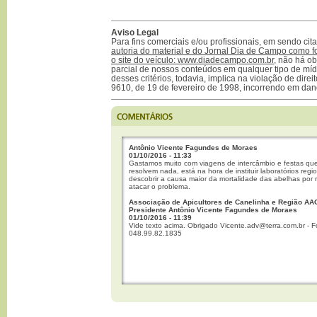
Aviso Legal
Para fins comerciais e/ou profissionais, em sendo ci
autoria do material e do Jornal Dia de Campo como f
o site do veículo: www.diadecampo.com.br
, não há ob
parcial de nossos conteúdos em qualquer tipo de mídi
desses critérios, todavia, implica na violação de direi
9610, de 19 de fevereiro de 1998, incorrendo em dan
Antônio Vicente Fagundes de Moraes
01/10/2016 - 11:33
Gastamos muito com viagens de intercâmbio e festas qu
resolvem nada, está na hora de instituir laboratórios regi
descobrir a causa maior da mortalidade das abelhas por 
atacar o problema.
Associação de Apicultores de Canelinha e Região AA
Presidente Antônio Vicente Fagundes de Moraes
01/10/2016 - 11:39
Vide texto acima. Obrigado Vicente.adv@terra.com.br - F
048.99.82.1835