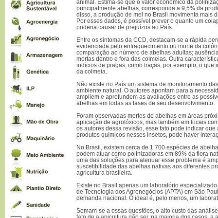
animal. Estima-se que o valor econômico da polinizaçã
principalmente abelhas, corresponda a 9,5% da prod
disso, a produção de mel no Brasil movimenta mais d
Por esses dados, é possível prever o quanto um col
poderia causar de prejuízos ao País.
Entre os sintomas da CCD, destacam-se a rápida per
evidenciada pelo enfraquecimento ou morte da colôn
comparação ao número de abelhas adultas; ausência 
mortas dentro e fora das colmeias. Outra característic
indícios de pragas, como traças, por exemplo, o que 
da colmeia.
Não existe no País um sistema de monitoramento das 
ambiente natural. O autores apontam para a necess
ampliem e aprofundem as avaliações entre as possív
abelhas em todas as fases de seu desenvolvimento.
Foram observadas mortes de abelhas em áreas próxi
aplicação de agrotóxicos, mas também em locais co
os autores dessa revisão, esse fato pode indicar que 
produtos químicos nesses insetos, pode haver inter
No Brasil, existem cerca de 1.700 espécies de abelha
podem atuar como polinizadoras em 89% da flora nat
uma das soluções para atenuar esse problema é amp
suscetibilidade das abelhas nativas aos diferentes p
agricultura brasileira.
Existe no Brasil apenas um laboratório especializado
de Tecnologia dos Agronegócios (APTA) em São Pau
demanda nacional. O ideal é, pelo menos, um laborató
Somam-se a essas questões, o alto custo das análises
fato de a apicultura não ser, na maioria dos casos, a a