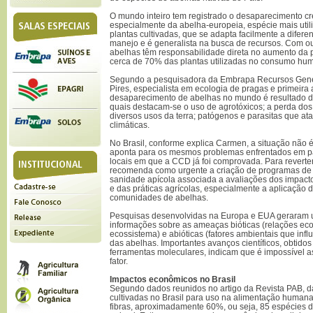
O mundo inteiro tem registrado o desaparecimento cr
especialmente da abelha-europeia, espécie mais util
plantas cultivadas, que se adapta facilmente a difer
manejo e é generalista na busca de recursos. Com ou
abelhas têm responsabilidade direta no aumento da p
cerca de 70% das plantas utilizadas no consumo hu
Segundo a pesquisadora da Embrapa Recursos Gené
Pires, especialista em ecologia de pragas e primeira a
desaparecimento de abelhas no mundo é resultado de
quais destacam-se o uso de agrotóxicos; a perda dos
diversos usos da terra; patógenos e parasitas que a
climáticas.
No Brasil, conforme explica Carmen, a situação não é
aponta para os mesmos problemas enfrentados em p
locais em que a CCD já foi comprovada. Para reverter
recomenda como urgente a criação de programas de 
sanidade apícola associada a avaliações dos impact
e das práticas agrícolas, especialmente a aplicação d
comunidades de abelhas.
Pesquisas desenvolvidas na Europa e EUA geraram 
informações sobre as ameaças bióticas (relações ec
ecossistema) e abióticas (fatores ambientais que inf
das abelhas. Importantes avanços científicos, obtidos 
ferramentas moleculares, indicam que é impossível a
fator.
Impactos econômicos no Brasil
Segundo dados reunidos no artigo da Revista PAB, d
cultivadas no Brasil para uso na alimentação humana
fibras, aproximadamente 60%, ou seja, 85 espécies