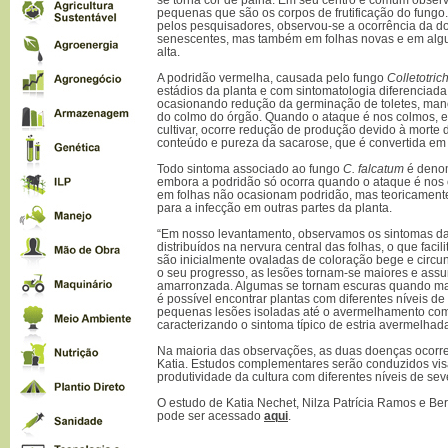
pequenas que são os corpos de frutificação do fung
pelos pesquisadores, observou-se a ocorrência da 
senescentes, mas também em folhas novas e em alg
alta.
A podridão vermelha, causada pelo fungo
Colletotri
estádios da planta e com sintomatologia diferenciad
ocasionando redução da germinação de toletes, man
do colmo do órgão. Quando o ataque é nos colmos, e
cultivar, ocorre redução de produção devido à morte
conteúdo e pureza da sacarose, que é convertida em 
Todo sintoma associado ao fungo
C. falcatum
é deno
embora a podridão só ocorra quando o ataque é nos 
em folhas não ocasionam podridão, mas teoricamente
para a infecção em outras partes da planta.
“Em nosso levantamento, observamos os sintomas da
distribuídos na nervura central das folhas, o que facili
são inicialmente ovaladas de coloração bege e circ
o seu progresso, as lesões tornam-se maiores e as
amarronzada. Algumas se tornam escuras quando m
é possível encontrar plantas com diferentes níveis d
pequenas lesões isoladas até o avermelhamento comp
caracterizando o sintoma típico de estria avermelhad
Na maioria das observações, as duas doenças ocorr
Katia. Estudos complementares serão conduzidos vis
produtividade da cultura com diferentes níveis de sev
O estudo de Katia Nechet, Nilza Patrícia Ramos e Be
pode ser acessado
aqui
.