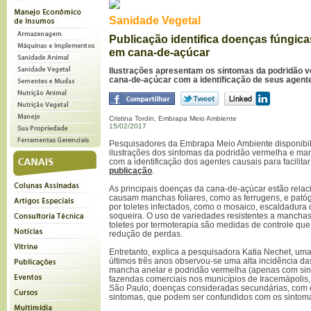
Sanidade Vegetal
Publicação identifica doenças fúngica
em cana-de-açúcar
Ilustrações apresentam os sintomas da podridão 
cana-de-açúcar com a identificação de seus agent
Cristina Tordin, Embrapa Meio Ambiente
15/02/2017
Pesquisadores da Embrapa Meio Ambiente disponibil
ilustrações dos sintomas da podridão vermelha e m
com a identificação dos agentes causais para facilitar
publicação
.
As principais doenças da cana-de-açúcar estão rela
causam manchas foliares, como as ferrugens, e patóg
por toletes infectados, como o mosaico, escaldadura 
soqueira. O uso de variedades resistentes a manchas 
toletes por termoterapia são medidas de controle qu
redução de perdas.
Entretanto, explica a pesquisadora Katia Nechet, uma
últimos três anos observou-se uma alta incidência das
mancha anelar e podridão vermelha (apenas com sin
fazendas comerciais nos municípios de Iracemápolis,
São Paulo; doenças consideradas secundárias, com e
sintomas, que podem ser confundidos com os sintoma