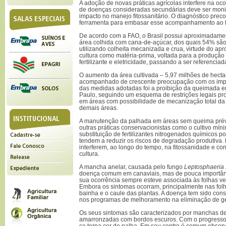
A adoção de novas práticas agrícolas interfere na oc
de doenças consideradas secundárias deve ser monit
impacto no manejo fitossanitário. O diagnóstico precoc
ferramenta para embasar esse acompanhamento ao 
De acordo com a FAO, o Brasil possui aproximadamen
área colhida com cana-de-açúcar, dos quais 54% são 
utilizando colheita mecanizada e crua, virtude do ap
cultura como matéria-prima, voltada para a produção 
fertilizante e eletricidade, passando a ser referenci
O aumento da área cultivada – 5,97 milhões de hecta
acompanhado de crescente preocupação com os impa
das medidas adotadas foi a proibição da queimada 
Paulo, seguindo um esquema de restrições legais pro
em áreas com possibilidade de mecanização total da 
demais áreas.
A manutenção da palhada em áreas sem queima prévi
outras práticas conservacionistas como o cultivo mínim
substituição de fertilizantes nitrogenados químicos 
tendem a reduzir os riscos de degradação produtiva.
interferem, ao longo do tempo, na fitossanidade e 
cultura.
A mancha anelar, causada pelo fungo
Leptosphaeria 
doença comum em canaviais, mas de pouca importân
sua ocorrência sempre esteve associada às folhas ve
Embora os sintomas ocorram, principalmente nas folh
bainha e o caule das plantas. A doença tem sido cons
nos programas de melhoramento na eliminação de gen
Os seus sintomas são caracterizados por manchas de 
amarronzadas com bordos escuros. Com o progresso
se torna cor de palha. Em seu centro é comum obser