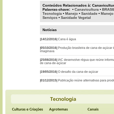
Conteúdos Relacionados à:
Canavicultu
Palavras-chave
:
•
Canavicultura
•
BRASI
Tecnologia
•
Manejo
•
Sanidade
•
Manejo 
Serviços
•
Sanidade Vegetal
Notícias
|14/12/2016|
Cana é água
|05/10/2016|
Produção brasileira de cana-de-açúcar 
imaginava
|25/08/2016|
IAC desenvolve régua que reúne informa
de cana-de-açúcar
|19/05/2016|
O desafio da cana-de-açúcar
|01/12/2015|
Publicação reúne alternativas para pro