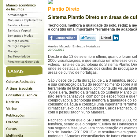
Plantio Direto
Sistema Plantio Direto em áreas de cul
Tecnologia melhora a qualidade do solo, reduz a 
e constitui uma importante ferramenta de adaptaç
Anelise Macedo, Embrapa Hortaliças
20/09/2017
Desde o dia 13 de setembro último, quando foram c
2000 visualizações, o que sinaliza um interesse cres
vídeos. Trata-se da tecnologia do Sistema Plantio Dir
onde se destaca a redução dos custos de produção e
áreas de cultivo de hortaliças.
São vídeos de curta duração, de 1 a 3 minutos, prod
e sua concepção partiu do reconhecimento sobre a im
ferramenta de fácil acesso, com conteúdo visual atrat
“A ideia era, dentro da temática do Sistema Plantio Di
não serem cansativos, com pontos específicos e que 
comprovado: a tecnologia melhora a qualidade do so
consumo da água e constitui uma importante ferram
climáticas”, explica o pesquisador Carlos Pacheco, i
com o pesquisador Nuno Madeira.
Pacheco lembra que o SPD tem sido, desde 2003, foco
temática, sendo que o projeto “Cultivo de Hortaliças 
sua segunda fase, levou em consideração os eventos
Rio de Janeiro (2011/2012) que resultaram em gran
materiais. “Aquelas circunstâncias de fortes chuvas 