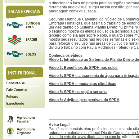
a direcionar o foco do projeto para as regiões serrana
ferramenta audiovisual surgiu nessa ocasião, por iss
abordagem contextualizada.
Segundo Henrique Carvalho, do Núcleo de Comunic
Embrapa Hortaliças, que assina o trabalho de editor
um viés dentro do Sistema Plantio Direto: “O primeir
o segundo mostra os efeitos do uso da tecnologia pa
terceiro como ela age sobre o solo, o quarto sobre m
mostra seus resultados nas regiões serranas e o sext
para reforçar o seu uso nas áreas de cultivo de horta
dividiu o trabalho com Paula Rodrigues (roteiro) e Ca
Conheça os vídeos
VÍdeo 1: Introdução ao Sistema de Plantio Direto d
Vídeo 2: Benefícios do SPDH nos solos
Vídeo 3: SPDH e a economia de água para irrigaçã
Vídeo 4: SPDH e mudanças climáticas
Vídeo 5: SPDH na região serrana
Vídeo 6: Adção e perspectivas do SPDH
Aviso Legal
Para fins comerciais e/ou profissionais, em sendo ci
autoria do material e do Jornal Dia de Campo como f
o site do veículo: www.diadecampo.com.br
, não há ob