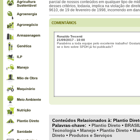
parcial de nossos conteúdos em qualquer tipo de mídi
desses critérios, todavia, implica na violação de direi
9610, de 19 de fevereiro de 1998, incorrendo em dan
Ronaldo Trecenti
21/09/2017 - 10:00
Parabéns a toda equipe pelo excelente trabalho! Gostari
se o livro sobre SPDH já foi publicado?
Conteúdos Relacionados à:
Plantio Dire
Palavras-chave
:
•
Plantio Direto
•
BRASI
Tecnologia
•
Manejo
•
Plantio Direto
•
Man
Direto
•
Produtos e Serviços