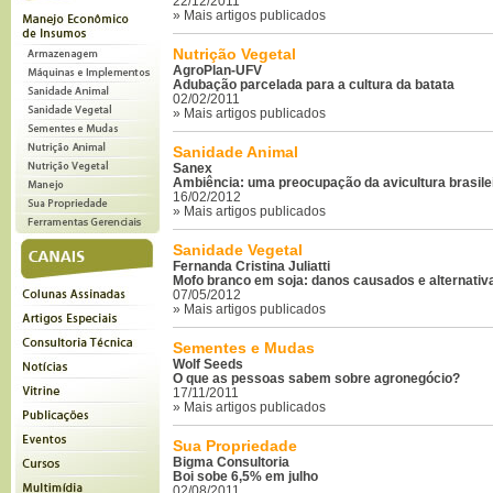
22/12/2011
» Mais artigos publicados
Nutrição Vegetal
AgroPlan-UFV
Adubação parcelada para a cultura da batata
02/02/2011
» Mais artigos publicados
Sanidade Animal
Sanex
Ambiência: uma preocupação da avicultura brasile
16/02/2012
» Mais artigos publicados
Sanidade Vegetal
Fernanda Cristina Juliatti
Mofo branco em soja: danos causados e alternativ
07/05/2012
» Mais artigos publicados
Sementes e Mudas
Wolf Seeds
O que as pessoas sabem sobre agronegócio?
17/11/2011
» Mais artigos publicados
Sua Propriedade
Bigma Consultoria
Boi sobe 6,5% em julho
02/08/2011