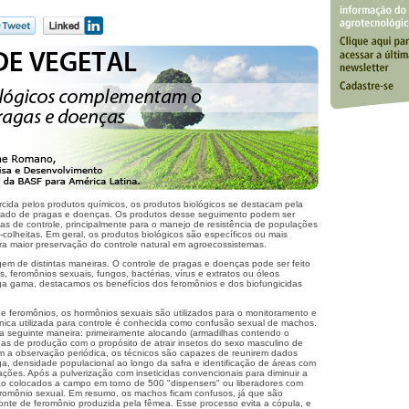
rcida pelos produtos químicos, os produtos biológicos se destacam pela
rado de pragas e doenças. Os produtos desse seguimento podem ser
s de controle, principalmente para o manejo de resistência de populações
colheitas. Em geral, os produtos biológicos são específicos ou mais
ara maior preservação do controle natural em agroecossistemas.
gem de distintas maneiras. O controle de pragas e doenças pode ser feito
is, feromônios sexuais, fungos, bactérias, vírus e extratos ou óleos
rga gama, destacamos os benefícios dos feromônios e dos biofungicidas
de feromônios, os hormônios sexuais são utilizados para o monitoramento e
cnica utilizada para controle é conhecida como confusão sexual de machos.
 seguinte maneira: primeiramente alocando (armadilhas contendo o
eas de produção com o propósito de atrair insetos do sexo masculino de
 a observação periódica, os técnicos são capazes de reunirem dados
a, densidade populacional ao longo da safra e identificação de áreas com
ções. Após a pulverização com inseticidas convencionais para diminuir a
o colocados a campo em torno de 500 "dispensers" ou liberadores com
romônio sexual. Em resumo, os machos ficam confusos, já que são
fonte de feromônio produzida pela fêmea. Esse processo evita a cópula, e