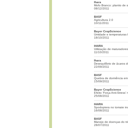
Ihara
Mofo Branco: plantio de
08/12/2011
BASF
Agricultura 2.0
10/11/2011
Bayer CropScience
Umidade e temperaturas ba
18/10/2011
IHARA
Utilização de maturadores
11/10/2011
Ihara
Desequilíbrio de ácaros d
22/09/2011
BASF
Quebra de dormência em 
15/09/2011
Bayer CropScience
Efeito ‘Força Anti-Stress’
25/08/2011
IHARA
Spodoptera no tomate ind
16/08/2011
BASF
Manejo de doenças do tr
28/07/2011