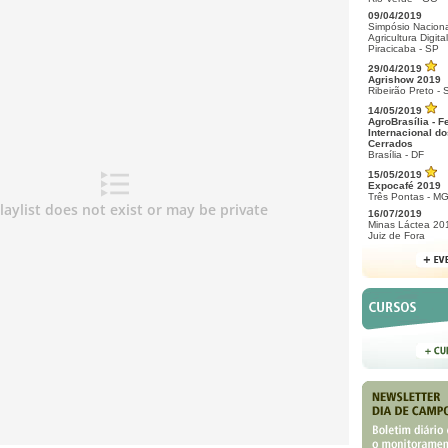
09/04/2019
Simpósio Naciona
Agricultura Digital
Piracicaba - SP
29/04/2019
Agrishow 2019
Ribeirão Preto - 
14/05/2019
AgroBrasília - F
Internacional do
Cerrados
Brasília - DF
15/05/2019
Expocafé 2019
Três Pontas - M
16/07/2019
Minas Láctea 20
Juiz de Fora