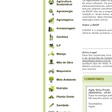
Os agricultores usam os 
de suas colheitas. Os p
estruturais/urbanas, plan
tem por objetivo transfo
da BASF visa ser a empre
nutrição e, desta forma,
crescimento. Mais inform
www.agro.basf.com.br
Sobre a BASF
A BASF é a empresa quími
oferece desde químicos, p
Aviso Legal
Para fins comerciais e/ou
e do Jornal Dia de Campo 
www.diadecampo.com.br
,
qualquer tipo de mídia. A 
direitos autorais, confor
aos autores.
Agda Silva Prado
28/03/2011 - 19:03
Essa tecnologia pod
Hß estudos sobre i
Saudaþ§es,
Agda.