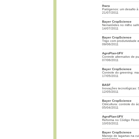
Ihara
Patógenos: um desafio à 
21/07/2011
Bayer CropScience
Nematóides no milho safr
14/07/2011
Bayer CropScience
Trigo com produtividade 
09/06/2011
AgroPlan-UFV
Controle alternativo de p
07/06/2011
Bayer CropScience
Controle do greening: man
17/05/2011
BASF
Inovações tecnológicas: 
12/05/2011
Bayer CropScience
Citricultura: controle do 
05/04/2011
AgroPlan-UFV
Reforma no Código Flores
10/03/2011
Bayer CropScience
Manejo de lagartas na cul