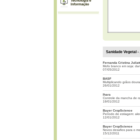
Sanidade Vegetal - 
Fernanda Cristina Juliatt
Mofo branco em soja: da
07/05/2012
BASF
Multiplicando grãos dour
26/01/2012
Ihara
Controle da mancha de ra
19/01/2012
Bayer CropScience
Período de estiagem: aler
12/01/2012
Bayer CropScience
Novos desafios para o ma
15/12/2011