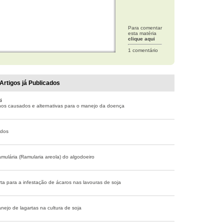
Para comentar
esta matéria
clique aqui
1 comentário
Artigos já Publicados
i
nos causados e alternativas para o manejo da doença
ados
mulária (Ramularia areola) do algodoeiro
ta para a infestação de ácaros nas lavouras de soja
nejo de lagartas na cultura de soja