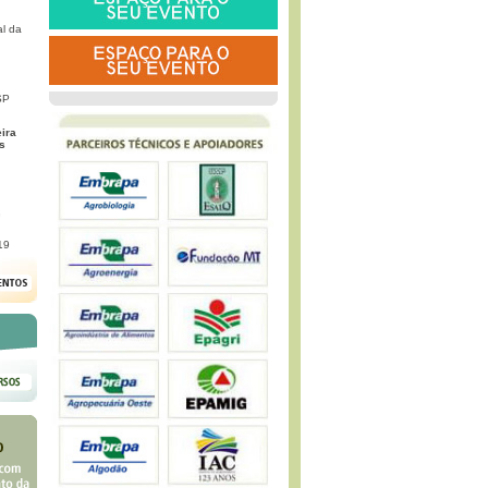
l da
SP
eira
s
G
19