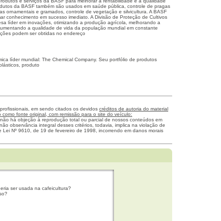
produtos e serviços da BASF para melhorar a rentabilidade e a qualidade
rodutos da BASF também são usados em saúde pública, controle de pragas
tas ornamentais e gramados, controle de vegetação e silvicultura. A BASF
rmar conhecimento em sucesso imediato. A Divisão de Proteção de Cultivos
sa líder em inovações, otimizando a produção agrícola, melhorando a
 aumentando a qualidade de vida da população mundial em constante
ações podem ser obtidas no endereço
.
ca líder mundial: The Chemical Company. Seu portfólio de produtos
lásticos, produto
 profissionais, em sendo citados os devidos
créditos de autoria do material
como fonte original, com remissão para o site do veículo:
 não há objeção à reprodução total ou parcial de nossos conteúdos em
não observância integral desses critérios, todavia, implica na violação de
me Lei Nº 9610, de 19 de fevereiro de 1998, incorrendo em danos morais
eria ser usada na cafeicultura?
sso?