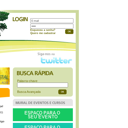
a
Esqueceu a senha?
Quero me cadastrar
Palavra-chave
Busca Avançada
jal
 RS
igo