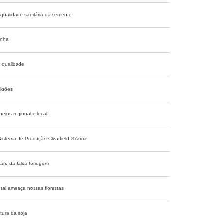
qualidade sanitária da semente
inha
e qualidade
ulgões
ejos regional e local
Sistema de Produção Clearfield ® Arroz
ácaro da falsa ferrugem
tal ameaça nossas florestas
tura da soja