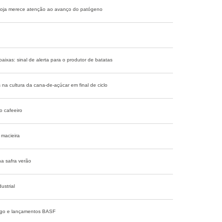
 soja merece atenção ao avanço do patógeno
ixas: sinal de alerta para o produtor de batatas
 na cultura da cana-de-açúcar em final de ciclo
o cafeeiro
macieira
 na safra verão
ustrial
igo e lançamentos BASF