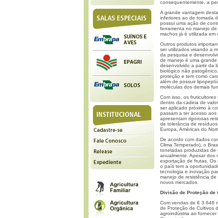
consequentemente, a per
A grande vantagem desta 
inferiores ao de tomada 
possui uma ação de contro
ferramenta no manejo de 
machos já é utilizada em
Outros produtos important
ser utilizados visando a 
da pesquisa e desenvolvi
de manejo é uma grande e
desenvolvido a partir da b
biológico não patogênic
proteção e tem como carac
além de possuir lipopept
moléculas dos demais fun
Com isso, os fruticultor
dentro da cadeia de valo
ser aplicado próximo à co
passam a ter acesso aos 
apresentam rigorosas rest
de tolerância de resíduo
Europa, Américas do Norte
De acordo com dados con
Clima Temperado), o Brasi
toneladas produzidas de 
anualmente. Apesar dos 
exportação de frutas. Os 
o país tem a oportunidad
tecnologia e inovação par
manejo de resistência de
novos mercados.
Divisão de Proteção de
Com vendas de € 3.646 mi
de Proteção de Cultivos 
agroindústria ao fornecer