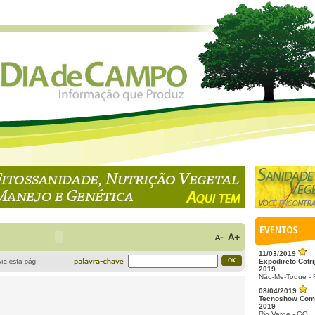
11/03/2019
Expodireto Cotri
2019
Não-Me-Toque -
08/04/2019
Tecnoshow Com
2019
Rio Verde - GO