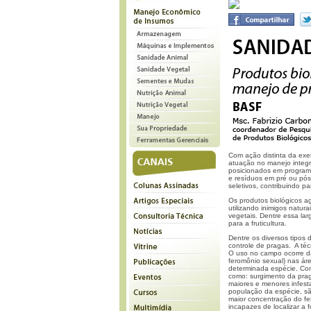
Com ação distinta da exe
atuação no manejo integ
posicionados em programa
e resíduos em pré ou pós-
seletivos, contribuindo p
Os produtos biológicos a
utilizando inimigos natura
vegetais. Dentre essa la
para a fruticultura.
Dentre os diversos tipos 
controle de pragas. A té
O uso no campo ocorre da
feromônio sexual) nas ár
determinada espécie. Com
como: surgimento da prag
maiores e menores infesta
população da espécie, sã
maior concentração do fe
incapazes de localizar a 