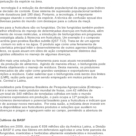
petuação da espécie na área.
tecnologia é a redução da densidade populacional da praga para índices
de decisão de controle. Esse sistema de supressão populacional também
le duradoura (até 180 dias). Portanto, a tecnologia, é importante
pragas visando o controle da espécie. A técnica de confusão sexual dos
 diversas partes do mundo com destaque para a cultura da maçã.
es para a fruticultura são os fungicidas. Os bio fungicidas também podem
melhor eficiência do manejo de determinadas doenças em fruticultura, além
mento de novas moléculas, a introdução de biofungicidas em programas
stratégia aliada à fitotecnia em fruticultura. Um exemplo é o composto
actéria gran-positiva Bacillus subtilis (QST 713). Trata-se de um agente
o, comum no solo e na água. O produto age como uma ferramenta de
terística principal inibir o desenvolvimento de outros agentes biológicos,
ídeos, os quais atuam em sítios de ação completamente distintos das
gicidas utilizados no manejo de algumas doenças.
es têm mais uma solução ou ferramenta para suas atuais necessidades
r da produção de alimentos. Agindo de maneira eficaz, o biofungicida pode
lheita objetivando o manejo de resíduos. Desta maneira, os produtores
mercados de alto valor como grandes varejistas e exportadores que
rições a resíduos. Cabe salientar que o biofungicida está isento dos limites
s (LMR), razão pela qual, vem sendo empregado em muitos países da
, Central e Latina.
solidados pela Empresa Brasileira de Pesquisa Agropecuária (Embrapa –
l é o terceiro maior produtor mundial de frutas, com 42 milhões de
um total de 340 milhões de toneladas colhidas em todo o mundo
números expressivos em produção, o país ocupa a 12ª posição na
números demonstram o potencial brasileiro para a fruticultura e indicam que
e de acessar novos mercados. Por esta razão, a indústria deve investir em
a disponibilizar aos fruticultores produtos e soluções que auxiliem no
 doenças e pragas e agreguem valor ao campo, permitindo a abertura de
 Cultivos da BASF
lhões em 2009, dos quais € 838 milhões são da América Latina, a Divisão
da BASF é uma das líderes em defensivos agrícolas e uma forte parceira da
 fungicidas, inseticidas e herbicidas altamente estabelecidos e inovadores.