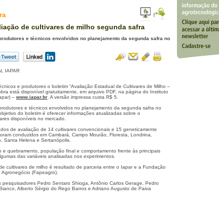
ra
liação de cultivares de milho segunda safra
 produtores e técnicos envolvidos no planejamento da segunda safra no
al, IAPAR
écnicos e produtores o boletim “Avaliação Estadual de Cultivares de Milho –
bra está disponível gratuitamente, em arquivo PDF, na página do Instituto
apar) –
www.iapar.br
. A versão impressa custa R$ 5.
a produtores e técnicos envolvidos no planejamento da segunda safra no
objetivo do boletim é oferecer informações atualizadas sobre o
ares disponíveis no mercado.
dos de avaliação de 14 cultivares convencionais e 15 geneticamente
 foram conduzidos em Cambará, Campo Mourão, Floresta, Londrina,
o, Santa Helena e Sertanópolis.
e quebramento, população final e comportamento frente às principais
lgumas das variáveis analisadas nos experimentos.
de cultivares de milho é resultado de parceria entre o Iapar e a Fundação
 Agronegócio (Fapeagro).
os pesquisadores Pedro Sentaro Shioga, Antônio Carlos Gerage, Pedro
 Bianco, Alberto Sérgio do Rego Barros e Adriano Augusto de Paiva