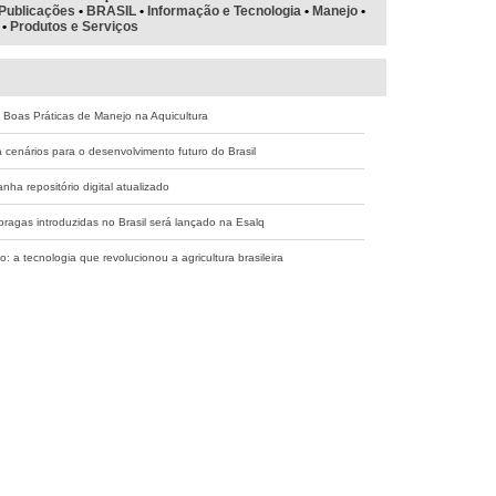
Publicações
•
BRASIL
•
Informação e Tecnologia
•
Manejo
•
•
Produtos e Serviços
: Boas Práticas de Manejo na Aquicultura
a cenários para o desenvolvimento futuro do Brasil
ha repositório digital atualizado
 pragas introduzidas no Brasil será lançado na Esalq
to: a tecnologia que revolucionou a agricultura brasileira