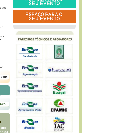
l da
SP
eira
s
G
19