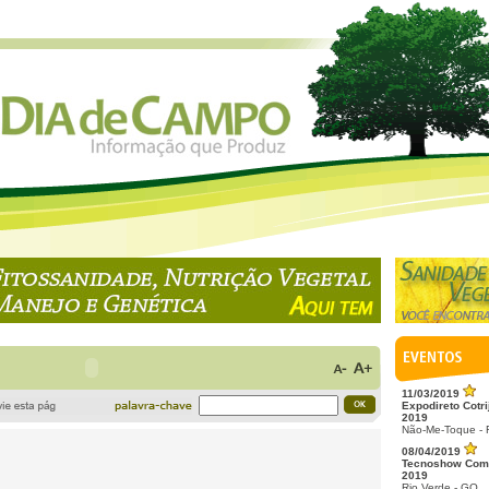
11/03/2019
Expodireto Cotri
2019
Não-Me-Toque -
08/04/2019
Tecnoshow Com
2019
Rio Verde - GO