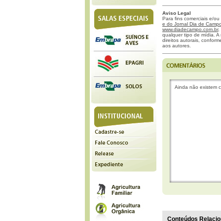
Aviso Legal
Para fins comerciais e/ou
e do Jornal Dia de Campo 
www.diadecampo.com.br
,
qualquer tipo de mídia. A 
direitos autorais, confor
aos autores.
Ainda não existem c
Conteúdos Relacio