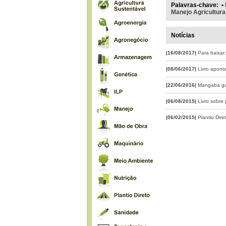
Palavras-chave
:
•
Manejo Agricultura
Notícias
|16/08/2017|
Para baixar
|08/06/2017|
Livro apont
|22/06/2016|
Mangaba gan
|06/08/2015|
Livro sobre
|06/02/2015|
Plantio Dire