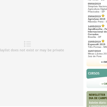
09/04/2019
Simpósio Naciona
Agricultura Digital
Piracicaba - SP
29/04/2019
Agrishow 2019
Ribeirão Preto - 
14/05/2019
AgroBrasília - F
Internacional do
Cerrados
Brasília - DF
15/05/2019
Expocafé 2019
Três Pontas - M
16/07/2019
Minas Láctea 20
Juiz de Fora