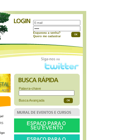
a
Esqueceu a senha?
Quero me cadastrar
Palavra-chave
Busca Avançada
jal
 RS
igo