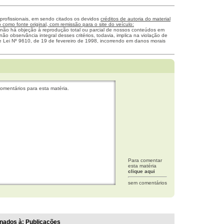
 profissionais, em sendo citados os devidos
créditos de autoria do material
como fonte original, com remissão para o site do veículo:
 não há objeção à reprodução total ou parcial de nossos conteúdos em
não observância integral desses critérios, todavia, implica na violação de
me Lei Nº 9610, de 19 de fevereiro de 1998, incorrendo em danos morais
omentários para esta matéria.
Para comentar
esta matéria
clique aqui
sem comentários
nados à:
Publicações