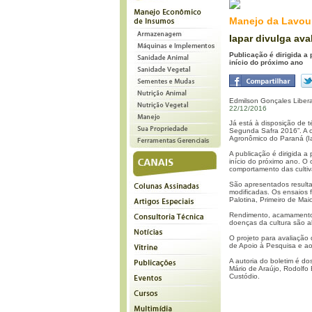
Manejo da Lavou
Iapar divulga ava
Publicação é dirigida a
início do próximo ano
Edmilson Gonçales Liber
22/12/2016
Já está à disposição de t
Segunda Safra 2016”. A o
Agronômico do Paraná (I
A publicação é dirigida 
início do próximo ano. O 
comportamento das cultiv
São apresentados resulta
modificadas. Os ensaios
Palotina, Primeiro de Mai
Rendimento, acamamento 
doenças da cultura são a
O projeto para avaliação 
de Apoio à Pesquisa e ao
A autoria do boletim é d
Mário de Araújo, Rodolfo
Custódio.