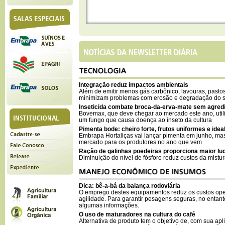
Integração reduz impactos ambientais
Além de emitir menos gás carbônico, lavouras, pastos
minimizam problemas com erosão e degradação do s
Inseticida combate broca-da-erva-mate sem agred
Bovemax, que deve chegar ao mercado este ano, util
um fungo que causa doença ao inseto da cultura
Pimenta bode: cheiro forte, frutos uniformes e ide
Embrapa Hortaliças vai lançar pimenta em junho, m
mercado para os produtores no ano que vem
Ração de galinhas poedeiras proporciona maior lu
Diminuição do nível de fósforo reduz custos da mistu
Dica: bê-a-bá da balança rodoviária
O emprego destes equipamentos reduz os custos ope
agilidade. Para garantir pesagens seguras, no entant
algumas informações.
O uso de maturadores na cultura do café
Alternativa de produto tem o objetivo de, com sua apl