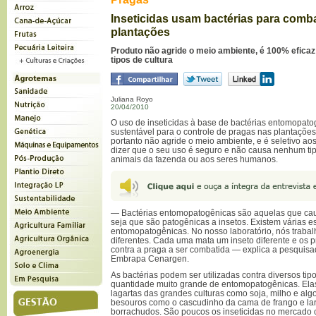
Inseticidas usam bactérias para comba
plantações
Produto não agride o meio ambiente, é 100% efica
tipos de cultura
Juliana Royo
20/04/2010
O uso de inseticidas à base de bactérias entomopat
sustentável para o controle de pragas nas plantações.
portanto não agride o meio ambiente, e é seletivo aos
dizer que o seu uso é seguro e não causa nenhum ti
animais da fazenda ou aos seres humanos.
— Bactérias entomopatogênicas são aquelas que ca
seja que são patogênicas a insetos. Existem várias e
entomopatogênicas. No nosso laboratório, nós traba
diferentes. Cada uma mata um inseto diferente e os 
contra a praga a ser combatida — explica a pesquis
Embrapa Cenargen.
As bactérias podem ser utilizadas contra diversos tipo
quantidade muito grande de entomopatogênicas. El
lagartas das grandes culturas como soja, milho e al
besouros como o cascudinho da cama de frango e la
borrachudos. São poucos os inseticidas no mercado 