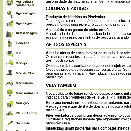
uniformidade da maturação e também a antecipação d
Produção de Híbridos na Piscicultura
Tecnologias como a indução hormonal e reprodução ar
peixes híbridos uma prática relativamente simples
A pecuária e os gases de efeito estufa
A qualidade da dieta do animal tem forte influência 
essa uma das principais linhas de pesquisa visando
A maior oferta de carne bovina no mundo depende
Os números recentes da pecuária comprovam que a 
aos investimentos
O descaso das autoridades ocasionou prejuízos aos
O que os produtores desejam são regras claras. Se n
promessas, não as façam. Não induzam a pesados pre
brasileiros
Nova cultivar de feijão rende de quatro a cinco mil 
Indicada para produtores de PR e SP, a IPR Tuiuiú 
Embrapa investe em tecnologias sustentáveis par
A expectativa é que dentro de dois anos novos produ
disponíveis
Fitorreguladores equilibram desenvolvimento veget
Substância reguladora impede que algodoeiro cresça
produção em 4%
Inseticidas usam bactérias para combater insetos