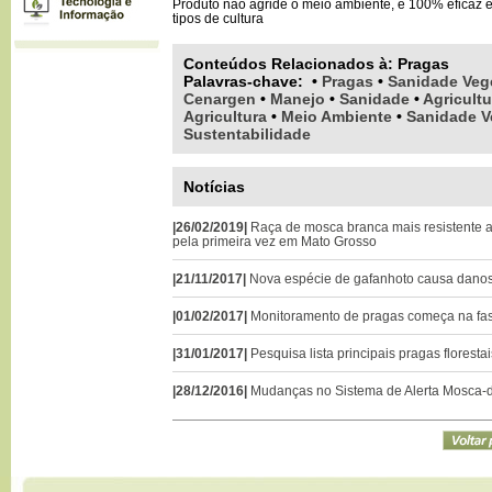
Produto não agride o meio ambiente, é 100% eficaz 
tipos de cultura
Conteúdos Relacionados à:
Pragas
Palavras-chave
:
•
Pragas
•
Sanidade Veg
Cenargen
•
Manejo
•
Sanidade
•
Agricult
Agricultura
•
Meio Ambiente
•
Sanidade V
Sustentabilidade
Notícias
|26/02/2019|
Raça de mosca branca mais resistente a
pela primeira vez em Mato Grosso
|21/11/2017|
Nova espécie de gafanhoto causa dano
|01/02/2017|
Monitoramento de pragas começa na fase
|31/01/2017|
Pesquisa lista principais pragas floresta
|28/12/2016|
Mudanças no Sistema de Alerta Mosca-d