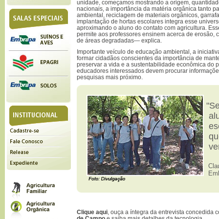
unidade, começamos mostrando a origem, quantidade
nacionais, a importância da matéria orgânica tanto pa
ambiental, reciclagem de materiais orgânicos, garrafas
implantação de hortas escolares integra esse univers
aproximando o aluno do contato com agricultura. Ess
permite aos professores ensinem acerca de erosão, c
de áreas degradadas— explica.
Importante veículo de educação ambiental, a iniciat
formar cidadãos conscientes da importância de manter
preservar a vida e a sustentabilidade econômica do 
educadores interessados devem procurar informaçõ
pesquisas mais próximo.
"Se
alu
es
que
ve
Cla
Emb
Clique aqui
, ouça a íntegra da entrevista concedida
de Campo
e saiba mais detalhes da tecnologia.