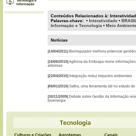
Conteúdos Relacionados à:
Interativida
Palavras-chave
:
•
Interatividade
•
BRASI
Informação e Tecnologia
•
Meio Ambient
Notícias
|14/04/2011|
Biorregulador melhora potencial genétic
|16/06/2010|
Agência da Embrapa reúne informações
arbóreas
|22/04/2010|
Integração reduz impactos ambientais
|06/01/2010|
Safira, uma ferramenta útil no estudo de
|30/11/2009|
Debate sobre Gestão da Informação reú
bioenergia